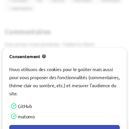
coulisses
Git
Gource
GéoCapot
historique
valorisation
Commentaires
Consentement 🍪
Nous utilisons des cookies pour le goûter mais aussi
pour vous proposer des fonctionnalités (commentaires,
thème clair ou sombre, etc.) et mesurer l'audience du
site.
Ce contenu est sous licence Creative Commons
BY-NC-SA 4.0
GitHub
International
matomo
©
Geotribu