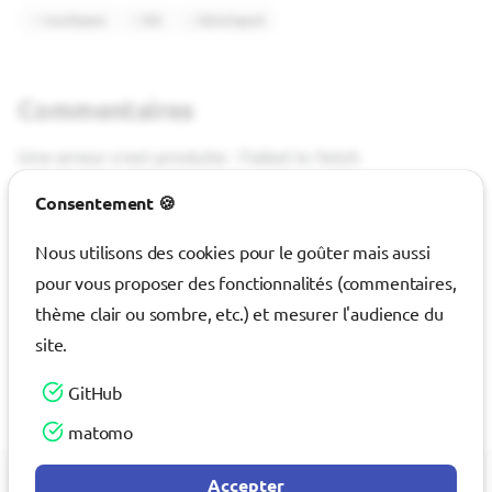
coulisses
Git
GéoCapot
Commentaires
Consentement 🍪
Nous utilisons des cookies pour le goûter mais aussi
pour vous proposer des fonctionnalités (commentaires,
thème clair ou sombre, etc.) et mesurer l'audience du
site.
Ce contenu est sous licence Creative Commons
BY-NC-SA 4.0
GitHub
International
matomo
©
Geotribu
Accepter